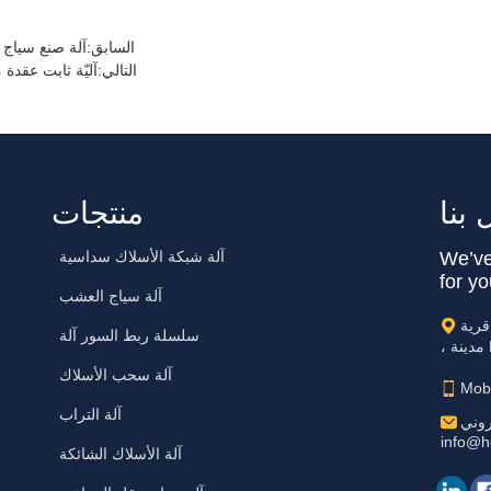
&lt;&lt; السابق:
آلة صنع سياج ا
&gt;&gt; التالي:
آليّة ثابت عقدة
بنا
منتجات
We’ve
آلة شبكة الأسلاك سداسية
for yo
آلة سياج العشب
Gao Peng
سلسلة ربط السور آلة
آلة سحب الأسلاك
Mob
آلة التراب
روني:
info@h
آلة الأسلاك الشائكة