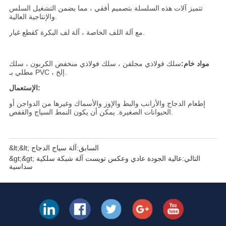
&lt;&lt; السابق:
آلة سياج الدجاج
&gt;&gt; التالي:
عالية الجودة عادي وعكس تويست آلة شبكة سلكية
سداسية